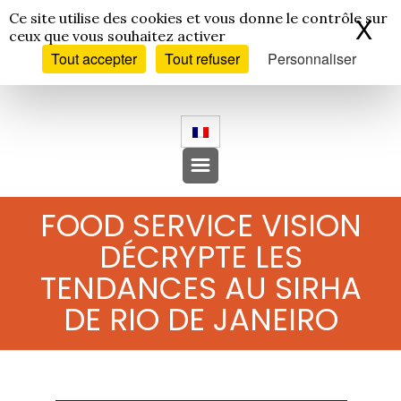
Panneau de gestion des cookies
Ce site utilise des cookies et vous donne le contrôle sur
X
Ma
ceux que vous souhaitez activer
Tout accepter
Tout refuser
Personnaliser
FOOD SERVICE VISION
DÉCRYPTE LES
TENDANCES AU SIRHA
DE RIO DE JANEIRO