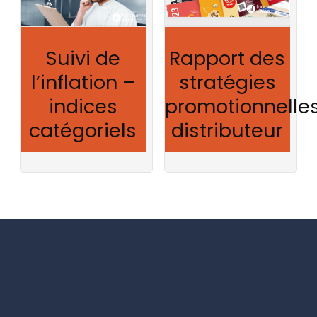
Suivi de
Rapport des
l’inflation –
stratégies
indices
promotionnelle
catégoriels
distributeur