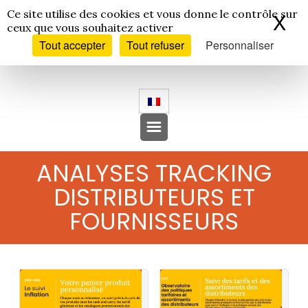
Panneau de gestion des cookies
Ce site utilise des cookies et vous donne le contrôle sur
X
Ma
ceux que vous souhaitez activer
Tout accepter
Tout refuser
Personnaliser
ANALYSES TRACKING
DISTRIBUTEURS ET
FOURNISSEURS