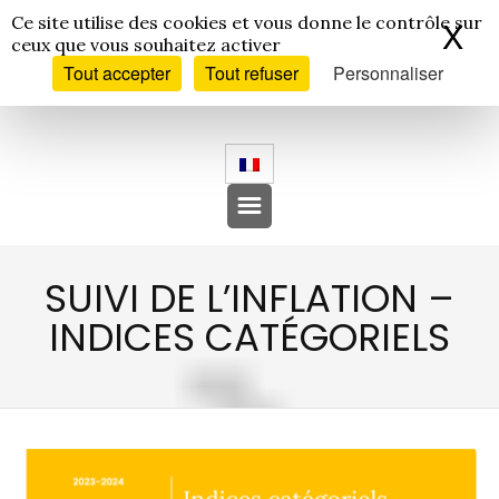
Panneau de gestion des cookies
Ce site utilise des cookies et vous donne le contrôle sur
X
Ma
ceux que vous souhaitez activer
Tout accepter
Tout refuser
Personnaliser
SUIVI DE L’INFLATION –
INDICES CATÉGORIELS