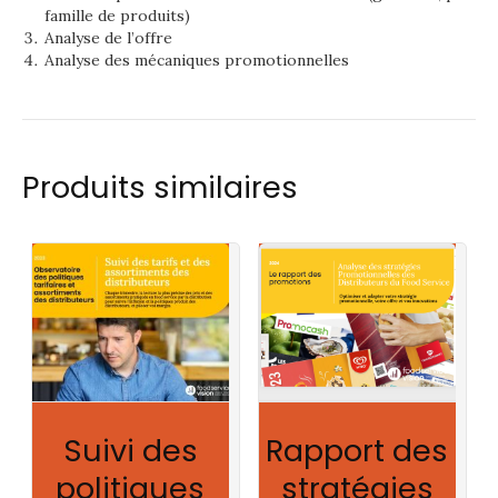
famille de produits)
Fonction
Analyse de l’offre
Analyse des mécaniques promotionnelles
Email
*
Message
*
Produits similaires
Téléphone de
*
Contact
Sujet
J’ai lu et accepte la
politique de confidentialité
de ce site
Suivi des
Rapport des
politiques
stratégies