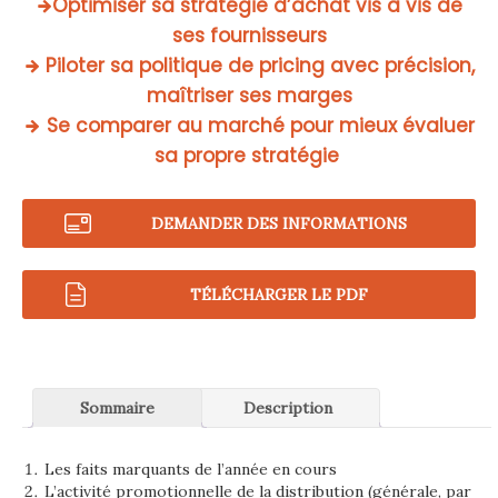
Optimiser sa stratégie d’achat vis à vis de
ses fournisseurs
Piloter sa politique de pricing avec précision,
maîtriser ses marges
Se comparer au
marché pour
mieux évaluer
sa propre stratégie
DEMANDER DES INFORMATIONS
TÉLÉCHARGER LE PDF
Nom de la société
*
Nom du contact
Sommaire
Description
*
Prénom du
Les faits marquants de l’année en cours
contact
L’activité promotionnelle de la distribution (générale, par