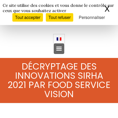
Panneau de gestion des cookies
Ce site utilise des cookies et vous donne le contrôle sur
X
Ma
ceux que vous souhaitez activer
Tout accepter
Tout refuser
Personnaliser
DÉCRYPTAGE DES
INNOVATIONS SIRHA
2021 PAR FOOD SERVICE
VISION