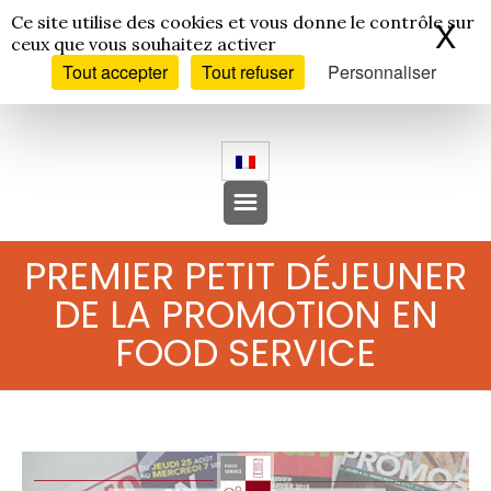
Panneau de gestion des cookies
Ce site utilise des cookies et vous donne le contrôle sur
X
Ma
ceux que vous souhaitez activer
Tout accepter
Tout refuser
Personnaliser
PREMIER PETIT DÉJEUNER
DE LA PROMOTION EN
FOOD SERVICE