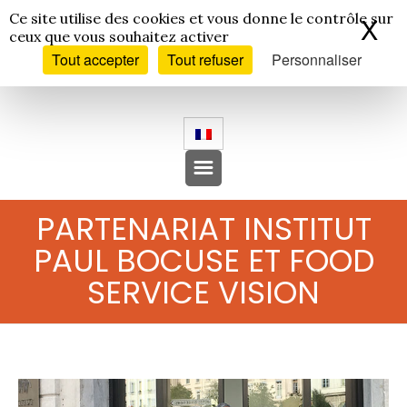
Panneau de gestion des cookies
Ce site utilise des cookies et vous donne le contrôle sur
X
Ma
ceux que vous souhaitez activer
Tout accepter
Tout refuser
Personnaliser
PARTENARIAT INSTITUT
PAUL BOCUSE ET FOOD
SERVICE VISION