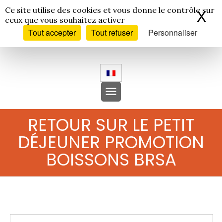
Panneau de gestion des cookies
Ce site utilise des cookies et vous donne le contrôle sur
X
Ma
ceux que vous souhaitez activer
Tout accepter
Tout refuser
Personnaliser
RETOUR SUR LE PETIT
DÉJEUNER PROMOTION
BOISSONS BRSA