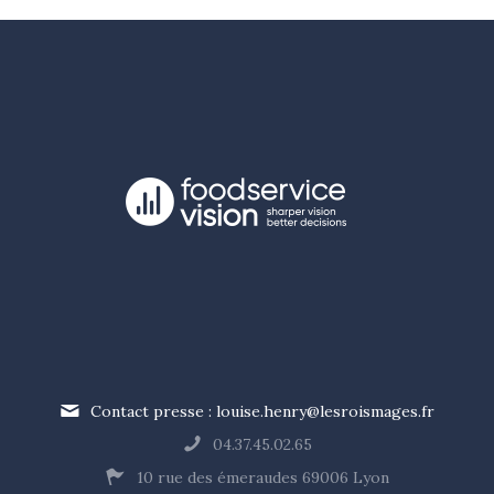
Contact presse : louise.henry@lesroismages.fr
04.37.45.02.65
10 rue des émeraudes 69006 Lyon