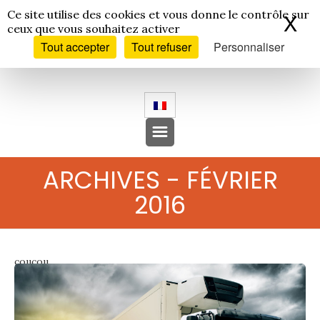
Panneau de gestion des cookies
Ce site utilise des cookies et vous donne le contrôle sur
X
Ma
ceux que vous souhaitez activer
Tout accepter
Tout refuser
Personnaliser
ARCHIVES - FÉVRIER
2016
coucou