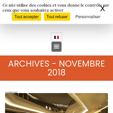
Panneau de gestion des cookies
Ce site utilise des cookies et vous donne le contrôle sur
X
Ma
ceux que vous souhaitez activer
Tout accepter
Tout refuser
Personnaliser
ARCHIVES - NOVEMBRE
2018
coucou