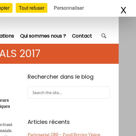
X
Ma
epter
Tout refuser
Personnaliser
ations
Qui sommes nous ?
Contact
ALS 2017
Rechercher dans le blog
leurs
iques
Articles récents
ettant
nials.
Partenariat GNI – Food Service Vision