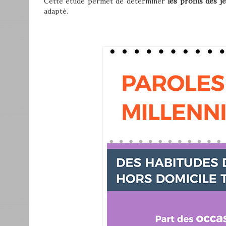
Cette étude permet de déterminer
les profils des j
adapté.