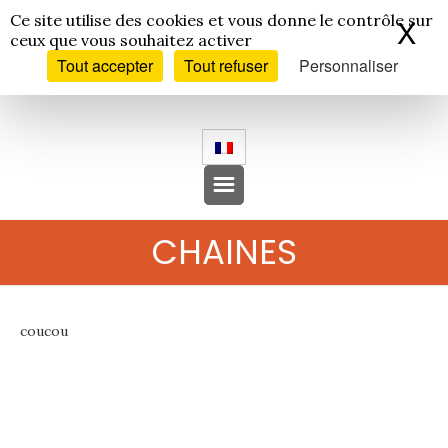
Panneau de gestion des cookies
Ce site utilise des cookies et vous donne le contrôle sur
X
Ma
ceux que vous souhaitez activer
Tout accepter
Tout refuser
Personnaliser
CHAINES
coucou