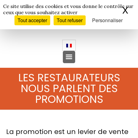
Panneau de gestion des cookies
Ce site utilise des cookies et vous donne le contrôle sur
X
Ma
ceux que vous souhaitez activer
Tout accepter
Tout refuser
Personnaliser
LES RESTAURATEURS
NOUS PARLENT DES
PROMOTIONS
La promotion est un levier de vente