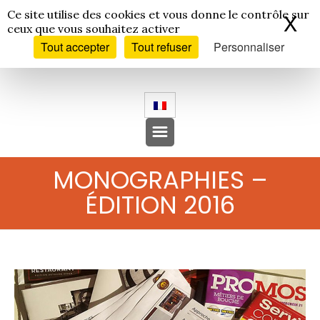
Panneau de gestion des cookies
Ce site utilise des cookies et vous donne le contrôle sur
X
Ma
ceux que vous souhaitez activer
Tout accepter
Tout refuser
Personnaliser
MONOGRAPHIES –
ÉDITION 2016