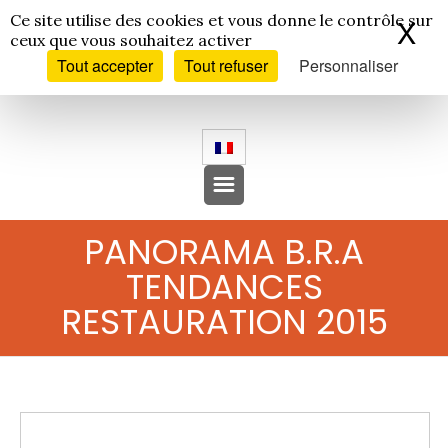
Panneau de gestion des cookies
Ce site utilise des cookies et vous donne le contrôle sur
X
Ma
ceux que vous souhaitez activer
Tout accepter
Tout refuser
Personnaliser
PANORAMA B.R.A
TENDANCES
RESTAURATION 2015