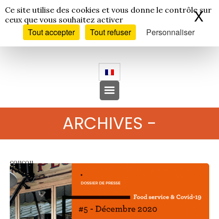
Panneau de gestion des cookies
Ce site utilise des cookies et vous donne le contrôle sur
X
Ma
ceux que vous souhaitez activer
Tout accepter
Tout refuser
Personnaliser
ARCHIVES -
coucou