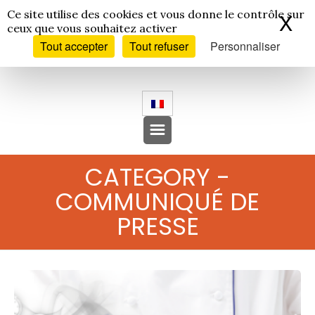
Panneau de gestion des cookies
Ce site utilise des cookies et vous donne le contrôle sur
X
Ma
ceux que vous souhaitez activer
Tout accepter
Tout refuser
Personnaliser
CATEGORY -
COMMUNIQUÉ DE
PRESSE